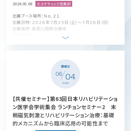
第2会場：大会議室AB 4F
2026.05.08
出展ブース場所：Ｎｏ．２１
出展日時：２０２６年７月２５日（土）～７月２６日（日）
出展場所：長良川国際会議場
詳細URL：
こちら
開催日
06
04
2026
【共催セミナー】第63回日本リハビリテーショ
ン医学会学術集会 ランチョンセミナー2 末
梢磁気刺激とリハビリテーション治療：基礎
的メカニズムから臨床応用の可能性まで