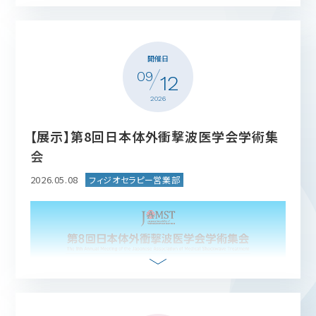
開催日
09
12
2026
【展示】第8回日本体外衝撃波医学会学術集
会
【開催日時】 10月20日（火）20:00～21:00
2026.05.08
【開催場所】 ZOOMにて実施（オンラインセミナー）
【参加申込】
事前登録リンクはこちら！
【座長】熊井 司 先生（早稲田大学スポーツ科学学術院 教
授）
【演者】中里 伸也 先生（医療法人 Nクリニック 院長）
「セミナー案内」をダウンロード