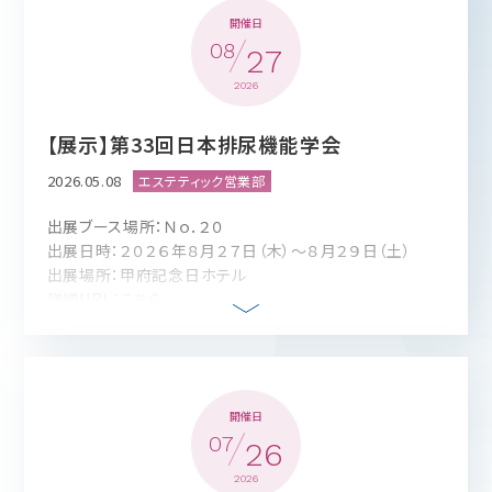
開催日
08
「申し込み用紙」をダウンロード
27
2026
【展示】第33回日本排尿機能学会
2026.05.08
時間
出展ブース場所：Ｎｏ．２０
20:00 開始 21:00 終了
出展日時：２０２６年８月２７日（木）～８月２９日（土）
出展場所：甲府記念日ホテル
詳細URL：
こちら
場所
ZOOMにてオンライン実施
開催日
出展ブース場所： ホールの前
07
出展日時： ２０２６年９月１２日（土）～１３日（日）
26
出展場所：
浅草橋ヒューリックホール＆カンファレンス
「ホ
2026