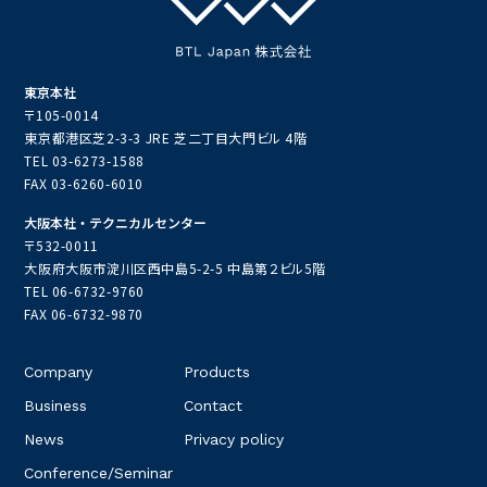
東京本社
〒105-0014
東京都港区芝2-3-3 JRE 芝二丁目大門ビル 4階
TEL
03-6273-1588
FAX 03-6260-6010
時間
大阪本社・テクニカルセンター
〒532-0011
12:00 開始 13:00 終了
大阪府大阪市淀川区西中島5-2-5 中島第２ビル5階
TEL
06-6732-9760
FAX 06-6732-9870
場所
Company
Products
Business
Contact
福岡国際会議場 2F 203（第2会場）
News
Privacy policy
アクセスMAP
Conference/Seminar
〒812-0032 福岡県福岡市博多区石城町２−１