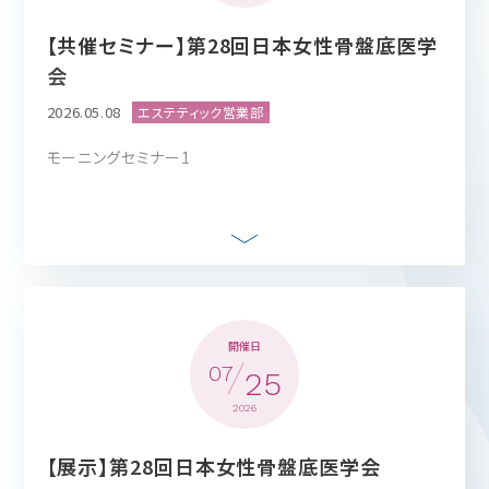
ール」
詳細URL：
こちら
参加費
【共催セミナー】第28回日本女性骨盤底医学
会
無料
2026.05.08
モーニングセミナー1
お問い合わせ
本イベントに関するお問い合わせにつきましては、
時間
phsales@btlnet.com までご連絡をお願いいたしま
す。
8:30開始－9:30 終了
開催日
07
25
2026
場所
【展示】第28回日本女性骨盤底医学会