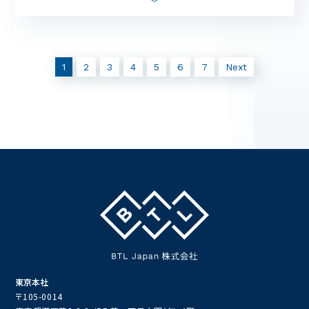
弊社は、2025年3月10日、
経済産業省と日本健康会議が
主催する健康経営優良法人認定制度に
て、「健康経営優
良法人2025（中小規模法人部門）」
に認定されました。
1
2
3
4
5
6
7
Next
弊社の健康経営への積極的な取り組みが評価され、初申
請で初認定となり、今後も継続予定です。
弊社では、
従業員一人ひとりが健康でいきいきと働ける
環境づくりを経営の重
要課題と位置づけ、以下の取り組
みを推進しています。
・連続休暇となるような有給休暇取得促進日の設定
・禁煙対策（全拠点、オフィス外に禁煙室設置）
・感染症予防策（社員のインフルエンザ予防接種費用の
会社補助）
・定期健康診断の受診促進
・エンゲージメント向上のための施策強化
・多様な働き方に対応する勤務体制
東京本社
〒105-0014