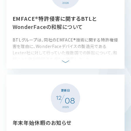
2026
EMFACE®特許侵害に関するBTLと
WonderFaceの和解について
BTLグループは、同社のEMFACE®技術に関する特許権侵
害を理由に、WonderFaceデバイスの製造元である
Lexter社に対して行っていた複数国での訴訟について、和
解により勝利的解決を得たと発表しました。
この和解により、Lexter社は高周波（RF）と電気筋肉刺激
（EMS）を同時に組み合わせた顔治療技術および関連消耗
品の製造・販売・使用を世界的に中止することに同意しま
した。
更新日
BTLはエネルギーベース医療技術に関する強固な国際特
12
許ポートフォリオを有しており、今回の和解は知的財産を
08
守り、顧客の投資を保護する同社の姿勢を示すものである
2025
としています。
年末年始休暇のお知らせ
PR Newswire（原文）