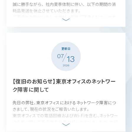
誠に勝手ながら、社内夏季体制に伴い、
以下の期間の消
耗品発送を休止させていただきます。
ご不便をお掛けいたしますが、
何卒ご了承くださいます
ようお願い申し上げます。
■消耗品発送 休止期間
2026年8月8日（土）～ 2026年8月12日（水）
休暇期間中にいただきましたご注文につきましては、
更新日
2026年8月13日（木）より順次発送いたします。
07
なお上記期間中も、会社営業およびメール・
FAX等でのお
13
問合せ・受注対応は通常通り行っております。
2026
【復旧のお知らせ】東京オフィスのネットワー
ク障害に関して
先日の弊社、東京オフィスにおけるネットワーク障害につ
きまして、現在の状況をご報告いたします。
東京オフィスでの電話回線およびWi-Fiを含む、ネットワー
ク全般に関して不安定な状態が続いておりましたが、本日
すべての復旧作業が完了し、現在は正常にご利用いただ