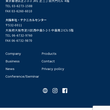
今後も、
社員の健康増進と働きやすい環境の整備に努め
東京都港区芝2-3-3 JRE 芝二丁目大門ビル 4階
るとともに、
さらなる健康経営の強化を図り、「ネクス
TEL
03-6273-1588
トブライト1000」
の認定取得を目指してまいります。
社
FAX 03-6260-6010
員が個性や能力を最大限に発揮するためには、
心身とも
大阪本社・テクニカルセンター
に健康であることが第一であると考え、健康保持・
増進
〒532-0011
および安心していきいきと働くことができる、
社員のウ
大阪府大阪市淀川区西中島5-2-5 中島第２ビル5階
ェルビーイング向上のための健康経営を今後も推進して
TEL
06-6732-9760
い
きます。
FAX 06-6732-9870
<健康経営優良法人認定制度とは>
Company
Products
健康経営優良法人認定制度
とは、
特に優良な健康経営を
実践している法人を「見える化」
することで、従業員や
Business
Contact
求職者、
関係企業や金融機関などから評価を受けること
News
Privacy policy
ができる環境を整備
することを目的に、
2016年度に経済
産業省が創設した制度です。
Conference/Seminar