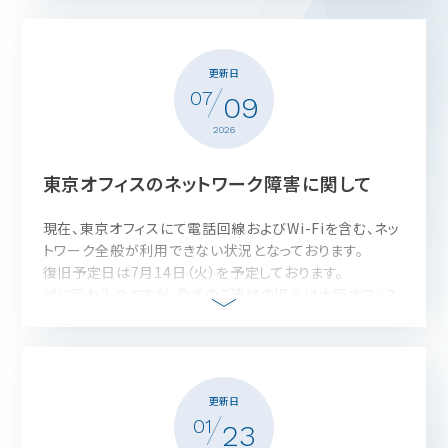
ける状態となっております。
障害発生中、お客様および関係者の皆様には多大なるご
迷惑とご心配をおかけしましたことを深くお詫び申し上げ
更新日
ます。
07
今後とも変わらぬご愛顧を賜りますよう、よろしくお願い申
09
し上げます。
2026
東京オフィスのネットワーク障害に関して
現在、東京オフィスにて電話回線およびWi-
Fiを含む、
ネッ
トワーク全般が利用できない状況となっております。
復旧予定日は7月14日（火）を予定しております。
誠に恐れ入りますが、急ぎのご連絡の場合は大阪オフィス
へご連絡をお願いいたします。
大阪オフィス TEL：06-6732-9760
※現在すでに復旧をしております。（2026/7/13）
更新日
01
23